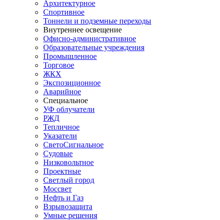
Архитектурное
Спортивное
Тоннели и подземные переходы
Внутреннее освещение
Офисно-административное
Образовательные учреждения
Промышленное
Торговое
ЖКХ
Экспозиционное
Аварийное
Специальное
УФ облучатели
РЖД
Тепличное
Указатели
СветоСигнальное
Судовые
Низковольтное
Проектные
Светлый город
Моссвет
Нефть и Газ
Взрывозащита
Умные решения