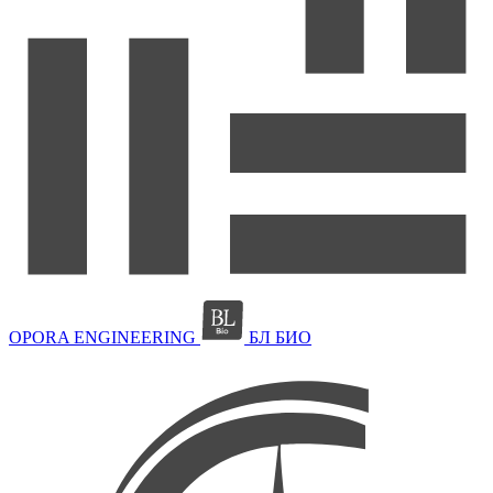
OPORA ENGINEERING
БЛ БИО