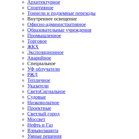
Архитектурное
Спортивное
Тоннели и подземные переходы
Внутреннее освещение
Офисно-административное
Образовательные учреждения
Промышленное
Торговое
ЖКХ
Экспозиционное
Аварийное
Специальное
УФ облучатели
РЖД
Тепличное
Указатели
СветоСигнальное
Судовые
Низковольтное
Проектные
Светлый город
Моссвет
Нефть и Газ
Взрывозащита
Умные решения