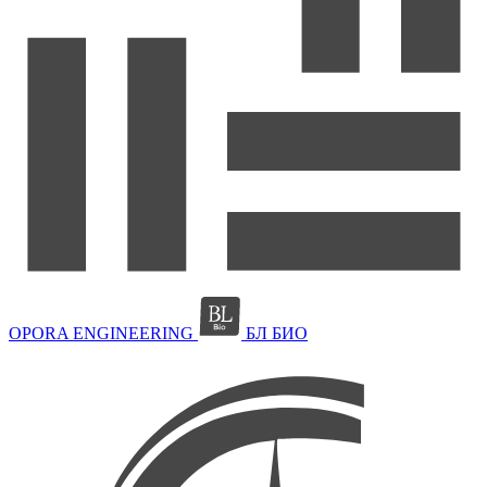
OPORA ENGINEERING
БЛ БИО