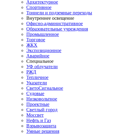
Архитектурное
Спортивное
Тоннели и подземные переходы
Внутреннее освещение
Офисно-административное
Образовательные учреждения
Промышленное
Торговое
ЖКХ
Экспозиционное
Аварийное
Специальное
УФ облучатели
РЖД
Тепличное
Указатели
СветоСигнальное
Судовые
Низковольтное
Проектные
Светлый город
Моссвет
Нефть и Газ
Взрывозащита
Умные решения