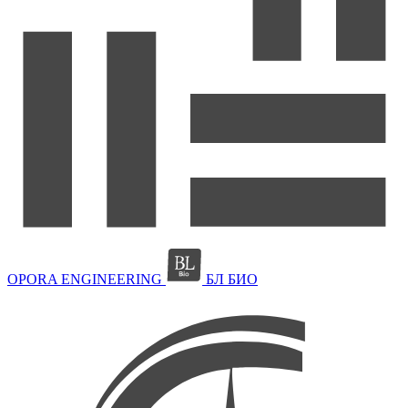
OPORA ENGINEERING
БЛ БИО