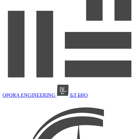
OPORA ENGINEERING
БЛ БИО