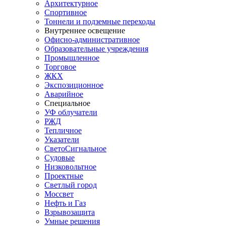
Архитектурное
Спортивное
Тоннели и подземные переходы
Внутреннее освещение
Офисно-административное
Образовательные учреждения
Промышленное
Торговое
ЖКХ
Экспозиционное
Аварийное
Специальное
УФ облучатели
РЖД
Тепличное
Указатели
СветоСигнальное
Судовые
Низковольтное
Проектные
Светлый город
Моссвет
Нефть и Газ
Взрывозащита
Умные решения