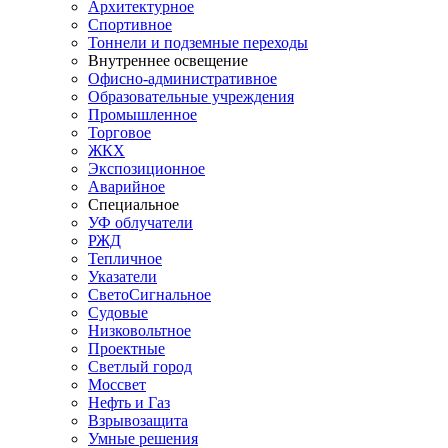
Архитектурное
Спортивное
Тоннели и подземные переходы
Внутреннее освещение
Офисно-административное
Образовательные учреждения
Промышленное
Торговое
ЖКХ
Экспозиционное
Аварийное
Специальное
УФ облучатели
РЖД
Тепличное
Указатели
СветоСигнальное
Судовые
Низковольтное
Проектные
Светлый город
Моссвет
Нефть и Газ
Взрывозащита
Умные решения