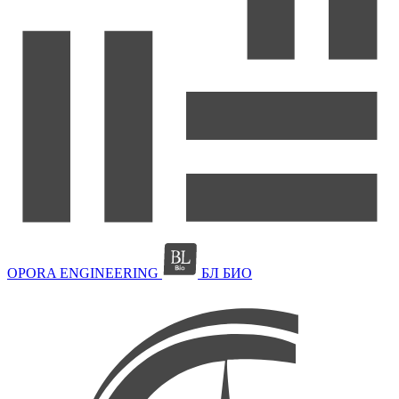
OPORA ENGINEERING
БЛ БИО