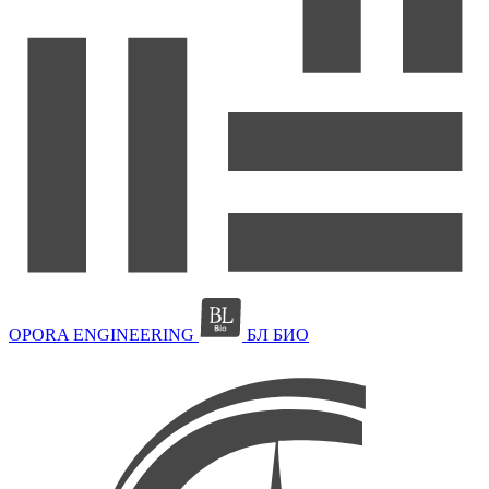
OPORA ENGINEERING
БЛ БИО