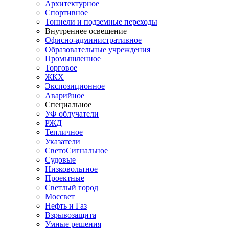
Архитектурное
Спортивное
Тоннели и подземные переходы
Внутреннее освещение
Офисно-административное
Образовательные учреждения
Промышленное
Торговое
ЖКХ
Экспозиционное
Аварийное
Специальное
УФ облучатели
РЖД
Тепличное
Указатели
СветоСигнальное
Судовые
Низковольтное
Проектные
Светлый город
Моссвет
Нефть и Газ
Взрывозащита
Умные решения