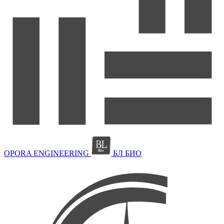
OPORA ENGINEERING
БЛ БИО