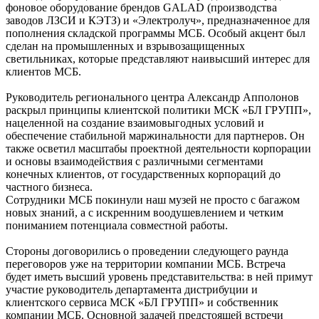
фоновое оборудование брендов GALAD (производства
заводов ЛЗСИ и КЭТЗ) и «Электролуч», предназначенное для
пополнения складской программы МСБ. Особый акцент был
сделан на промышленных и взрывозащищенных
светильниках, которые представляют наивысший интерес для
клиентов МСБ.
Руководитель регионального центра Александр Апполонов
раскрыл принципы клиентской политики МСК «БЛ ГРУПП»,
нацеленной на создание взаимовыгодных условий и
обеспечение стабильной маржинальности для партнеров. Он
также осветил масштабы проектной деятельности корпорации
и основы взаимодействия с различными сегментами
конечных клиентов, от государственных корпораций до
частного бизнеса.
Сотрудники МСБ покинули наш музей не просто с багажом
новых знаний, а с искренним воодушевлением и четким
пониманием потенциала совместной работы.
Стороны договорились о проведении следующего раунда
переговоров уже на территории компании МСБ. Встреча
будет иметь высший уровень представительства: в ней примут
участие руководитель департамента дистрибуции и
клиентского сервиса МСК «БЛ ГРУПП» и собственник
компании МСБ. Основной задачей предстоящей встречи