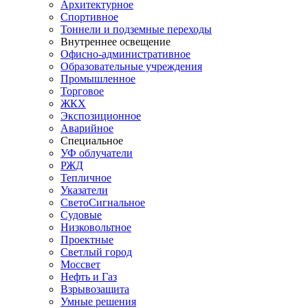
Архитектурное
Спортивное
Тоннели и подземные переходы
Внутреннее освещение
Офисно-административное
Образовательные учреждения
Промышленное
Торговое
ЖКХ
Экспозиционное
Аварийное
Специальное
УФ облучатели
РЖД
Тепличное
Указатели
СветоСигнальное
Судовые
Низковольтное
Проектные
Светлый город
Моссвет
Нефть и Газ
Взрывозащита
Умные решения