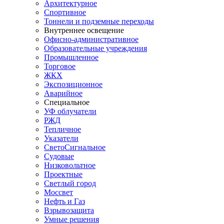
Архитектурное
Спортивное
Тоннели и подземные переходы
Внутреннее освещение
Офисно-административное
Образовательные учреждения
Промышленное
Торговое
ЖКХ
Экспозиционное
Аварийное
Специальное
УФ облучатели
РЖД
Тепличное
Указатели
СветоСигнальное
Судовые
Низковольтное
Проектные
Светлый город
Моссвет
Нефть и Газ
Взрывозащита
Умные решения