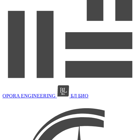
OPORA ENGINEERING
БЛ БИО