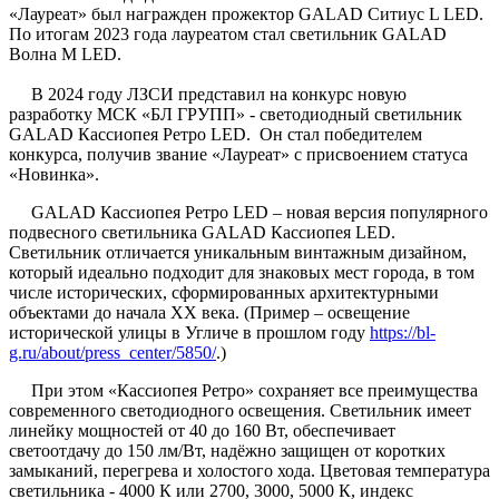
«Лауреат» был награжден прожектор GALAD Ситиус L LED.
По итогам 2023 года лауреатом стал светильник GALAD
Волна М LED.
В 2024 году ЛЗСИ представил на конкурс новую
разработку МСК «БЛ ГРУПП» - светодиодный светильник
GALAD Кассиопея Ретро LED. Он стал победителем
конкурса, получив звание «Лауреат» с присвоением статуса
«Новинка».
GALAD Кассиопея Ретро LED – новая версия популярного
подвесного светильника GALAD Кассиопея LED.
Светильник отличается уникальным винтажным дизайном,
который идеально подходит для знаковых мест города, в том
числе исторических, сформированных архитектурными
объектами до начала XX века. (Пример – освещение
исторической улицы в Угличе в прошлом году
https://bl-
g.ru/about/press_center/5850/
.)
При этом «Кассиопея Ретро» сохраняет все преимущества
современного светодиодного освещения. Светильник имеет
линейку мощностей от 40 до 160 Вт, обеспечивает
светоотдачу до 150 лм/Вт, надёжно защищен от коротких
замыканий, перегрева и холостого хода. Цветовая температура
светильника - 4000 К или 2700, 3000, 5000 К, индекс